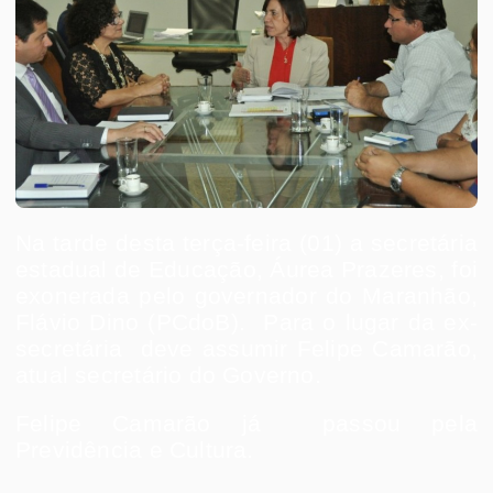
Na tarde desta terça-feira (01) a secretária
estadual de Educação, Áurea Prazeres, foi
exonerada pelo governador do Maranhão,
Flávio Dino (PCdoB). Para o lugar da ex-
secretária deve assumir Felipe Camarão,
atual secretário do Governo.
Felipe Camarão já passou pela
Previdência e Cultura.