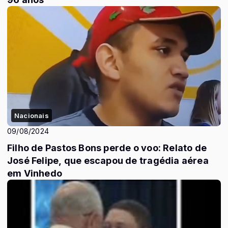
importância do jogador para a equipe.
Esse episódio adiciona mais um
capítulo ao turbulento relacionamento
entre jogadores e diretoria no futebol
brasileiro, onde questões disciplinares
frequentemente vêm à tona, refletindo
a pressão e as expectativas altíssimas
Nacionais
que cercam os grandes clubes do país.
09/08/2024
#flamengo #futebol #gabigol
Filho de Pastos Bons perde o voo: Relato de
José Felipe, que escapou de tragédia aérea
em Vinhedo