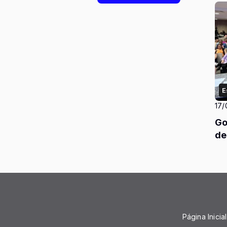
E
17/
Go
de
Página Inicial