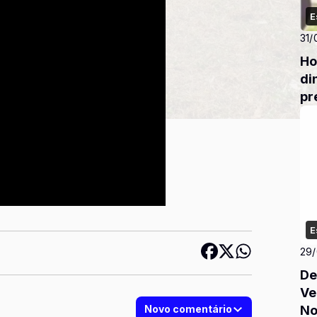
E
31/
Ho
di
pr
E
29
De
Ve
No
Novo comentário