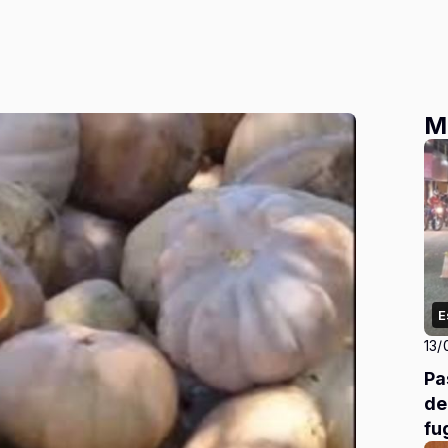
M
E
13/
Pa
de
fu