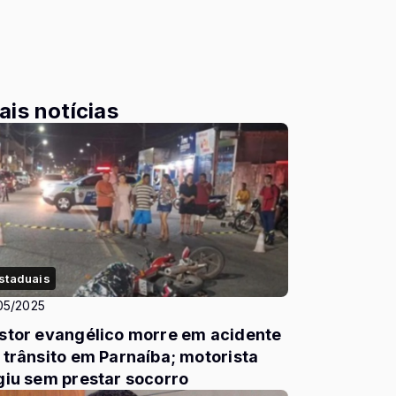
ais notícias
staduais
05/2025
stor evangélico morre em acidente
 trânsito em Parnaíba; motorista
giu sem prestar socorro