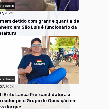
staduais
07/2024
mem detido com grande quantia de
nheiro em São Luís é funcionário da
efeitura
staduais
/07/2024
ll Brito Lança Pré-candidatura a
reador pelo Grupo de Oposição em
va Iorque