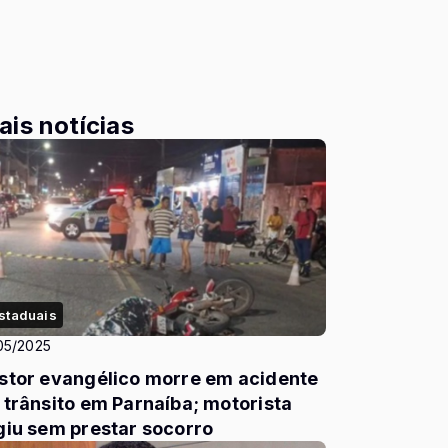
ais notícias
staduais
05/2025
stor evangélico morre em acidente
 trânsito em Parnaíba; motorista
giu sem prestar socorro