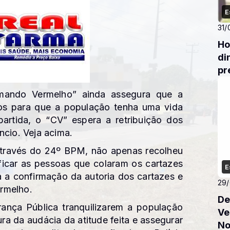
E
31/
Ho
di
pr
omando Vermelho” ainda assegura que a
s para que a população tenha uma vida
artida, o “CV” espera a retribuição dos
ncio. Veja acima.
, através do 24º BPM, não apenas recolheu
ficar as pessoas que colaram os cartazes
E
 confirmação da autoria dos cartazes e
29
rmelho.
De
ança Pública tranquilizarem a população
Ve
ra da audácia da atitude feita e assegurar
No