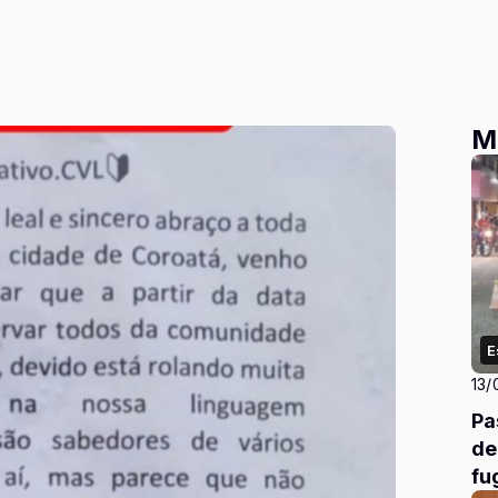
M
E
13/
Pa
de
fu