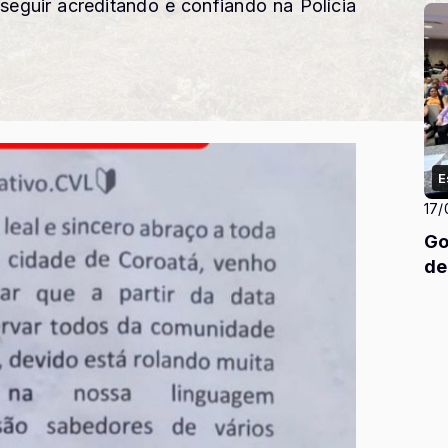
guir acreditando e confiando na Polícia
E
17/
Go
de