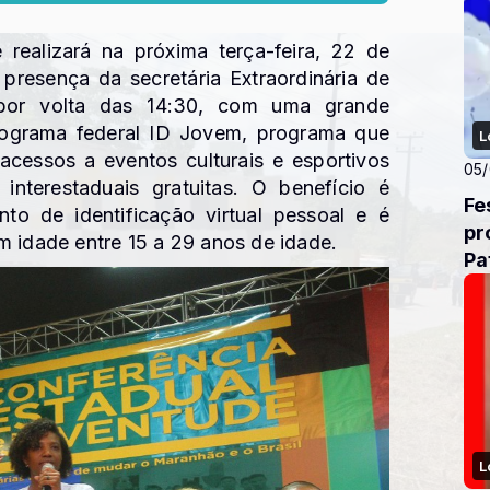
 realizará na próxima terça-feira, 22 de
presença da secretária Extraordinária de
, por volta das 14:30, com uma grande
programa federal ID Jovem, programa que
L
r acessos a eventos culturais e esportivos
05
nterestaduais gratuitas. O benefício é
Fest
o de identificação virtual pessoal e é
pr
m idade entre 15 a 29 anos de idade.
Pa
L