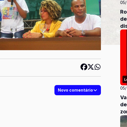
05
Ro
de
di
L
05
Novo comentário
Va
de
zo