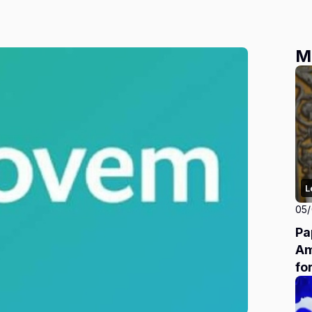
M
L
05
Pa
Am
fo