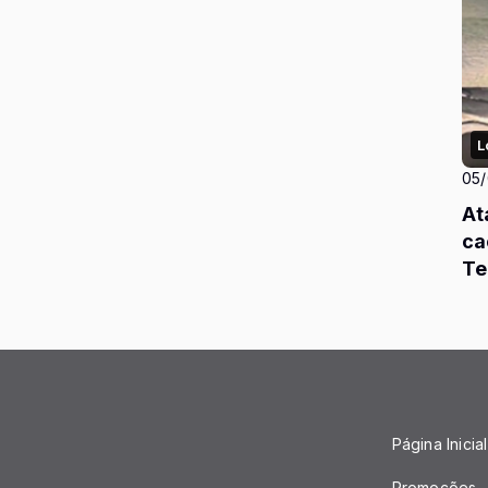
L
05
At
ca
Te
Página Inicial
Promoções