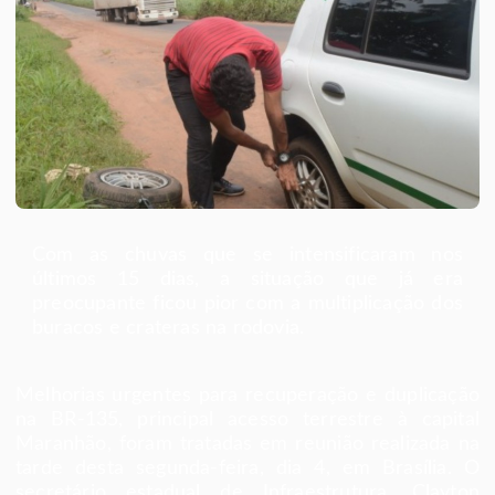
Com as chuvas que se intensificaram nos
últimos 15 dias, a situação que já era
preocupante ficou pior com a multiplicação dos
buracos e crateras na rodovia.
Melhorias urgentes para recuperação e duplicação
na BR-135, principal acesso terrestre à capital
Maranhão, foram tratadas em reunião realizada na
tarde desta segunda-feira, dia 4, em Brasília. O
secretário estadual de Infraestrutura, Clayton