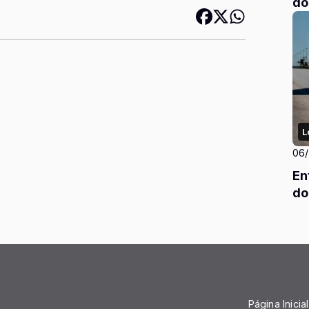
do
L
06
En
do
Página Inicial