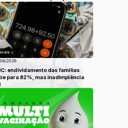
terromper compartilh...
ocais
/08/2026
C: endividamento das famílias
be para 82%, mas inadimplência
i