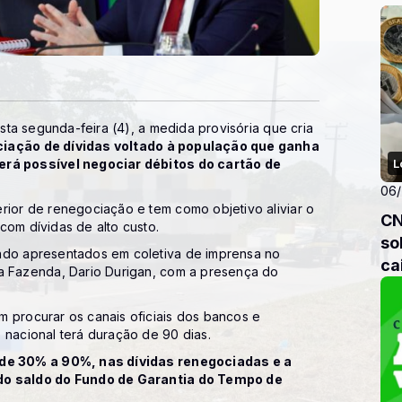
in
esta segunda-feira (4), a medida provisória que cria
iação de dívidas voltado à população que ganha
Será possível negociar débitos do cartão de
L
06
rior de renegociação e tem como objetivo aliviar o
CN
com dívidas de alto custo.
so
endo apresentados em coletiva de imprensa no
ca
da Fazenda, Dario Durigan, com a presença do
 procurar os canais oficiais dos bancos e
 nacional terá duração de 90 dias.
, de 30% a 90%, nas dívidas renegociadas e a
 do saldo do Fundo de Garantia do Tempo de