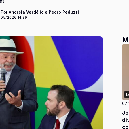
as
- Por
Andreia Verdélio e Pedro Peduzzi
/05/2026 14:39
M
L
07
Jo
di
co