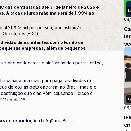
ívidas contratadas até 31 de janeiro de 2026 e
L
os. A taxa de juros máxima será de 1,99% ao
.
06
 até R$ 15 mil por pessoa, por instituição
Ca
de Operações (FGO).
in
dívidas de estudantes com o Fundo de
se
 e pequenas empresas, além de pequenos
um ano em todas as plataformas de apostas online,
rabalhar ainda mais para pagar as dívidas de
ue deixou as bets entrarem no Brasil, mas é o
à destruição que elas vêm causando", disse o
L
TV no dia 1º.
06
IE
cas de reprodução
da Agência Brasil.
en