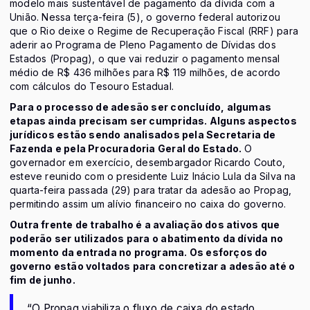
modelo mais sustentável de pagamento da dívida com a
União. Nessa terça-feira (5), o governo federal autorizou
que o Rio deixe o Regime de Recuperação Fiscal (RRF) para
aderir ao Programa de Pleno Pagamento de Dívidas dos
Estados (Propag), o que vai reduzir o pagamento mensal
médio de R$ 436 milhões para R$ 119 milhões, de acordo
com cálculos do Tesouro Estadual.
Para o processo de adesão ser concluído, algumas
etapas ainda precisam ser cumpridas. Alguns aspectos
jurídicos estão sendo analisados pela Secretaria de
Fazenda e pela Procuradoria Geral do Estado.
O
governador em exercício, desembargador Ricardo Couto,
esteve reunido com o presidente Luiz Inácio Lula da Silva na
quarta-feira passada (29) para tratar da adesão ao Propag,
permitindo assim um alívio financeiro no caixa do governo.
Outra frente de trabalho é a avaliação dos ativos que
poderão ser utilizados para o abatimento da dívida no
momento da entrada no programa. Os esforços do
governo estão voltados para concretizar a adesão até o
fim de junho.
“O Propag viabiliza o fluxo de caixa do estado,