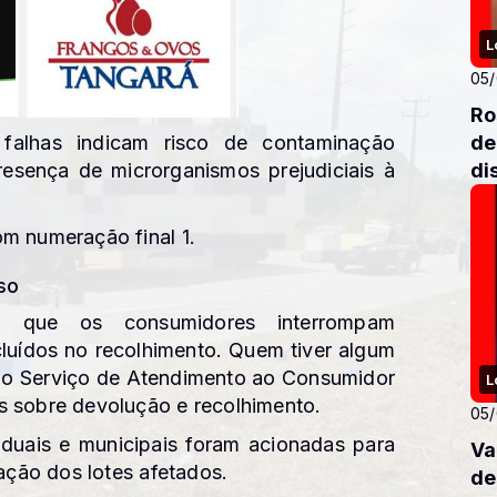
L
05
Ro
de
alhas indicam risco de contaminação
di
presença de microrganismos prejudiciais à
m numeração final 1.
so
 que os consumidores interrompam
luídos no recolhimento. Quem tiver algum
m o Serviço de Atendimento ao Consumidor
L
s sobre devolução e recolhimento.
05
taduais e municipais foram acionadas para
Va
lação dos lotes afetados.
de