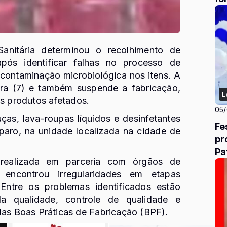
anitária
determinou o recolhimento de
ós identificar falhas no processo de
contaminação microbiológica nos itens. A
eira (7) e também suspende a fabricação,
L
os produtos afetados.
05
ças, lava-roupas líquidos e desinfetantes
Fest
aro, na unidade localizada na cidade de
pr
Pa
realizada em parceria com órgãos de
o encontrou irregularidades em etapas
 Entre os problemas identificados estão
da qualidade, controle de qualidade e
s Boas Práticas de Fabricação (BPF).