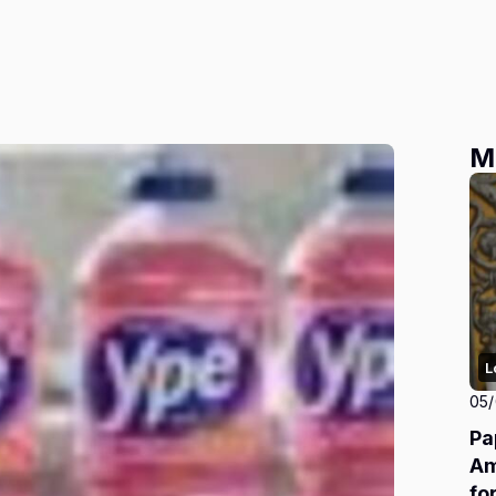
M
L
05
Pa
Am
fo