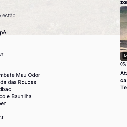
zo
o estão:
Ypê
en
L
05
At
ombate Mau Odor
ca
ida das Roupas
Te
tibac
co e Baunilha
een
ct