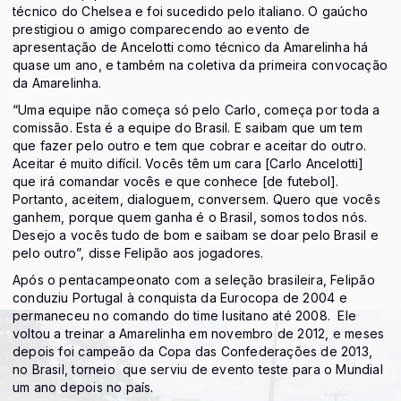
técnico do Chelsea e foi sucedido pelo italiano. O gaúcho
prestigiou o amigo comparecendo ao evento de
apresentação de Ancelotti como técnico da Amarelinha há
quase um ano, e também na coletiva da primeira convocação
da Amarelinha.
“Uma equipe não começa só pelo Carlo, começa por toda a
comissão. Esta é a equipe do Brasil. E saibam que um tem
que fazer pelo outro e tem que cobrar e aceitar do outro.
Aceitar é muito difícil. Vocês têm um cara [Carlo Ancelotti]
que irá comandar vocês e que conhece [de futebol].
Portanto, aceitem, dialoguem, conversem. Quero que vocês
ganhem, porque quem ganha é o Brasil, somos todos nós.
Desejo a vocês tudo de bom e saibam se doar pelo Brasil e
pelo outro”, disse Felipão aos jogadores.
Após o pentacampeonato com a seleção brasileira, Felipão
conduziu Portugal à conquista da Eurocopa de 2004 e
permaneceu no comando do time lusitano até 2008. Ele
voltou a treinar a Amarelinha em novembro de 2012, e meses
depois foi campeão da Copa das Confederações de 2013,
no Brasil, torneio que serviu de evento teste para o Mundial
um ano depois no país.