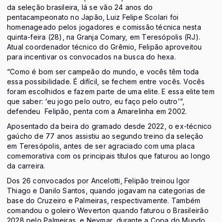
da seleção brasileira, lá se vão 24 anos do
pentacampeonato no Japão, Luiz Felipe Scolari foi
homenageado pelos jogadores e comissão técnica nesta
quinta-feira (28), na Granja Comary, em Teresópolis (RJ).
Atual coordenador técnico do Grêmio, Felipão aproveitou
para incentivar os convocados na busca do hexa.
“Como é bom ser campeão do mundo, e vocês têm toda
essa possibilidade. É difícil, se fechem entre vocês. Vocês
foram escolhidos e fazem parte de uma elite. E essa elite tem
que saber: ‘eu jogo pelo outro, eu faço pelo outro’”,
defendeu Felipão, penta com a Amarelinha em 2002.
Aposentado da beira do gramado desde 2022, o ex-técnico
gaúcho de 77 anos assistiu ao segundo treino da seleção
em Teresópolis, antes de ser agraciado com uma placa
comemorativa com os principais títulos que faturou ao longo
da carreira.
Dos 26 convocados por Ancelotti, Felipão treinou Igor
Thiago e Danilo Santos, quando jogavam na categorias de
base do Cruzeiro e Palmeiras, respectivamente. Também
comandou o goleiro Weverton quando faturou o Brasileirão
2028 pelo Palmeiras, e Neymar, durante a Copa do Mundo