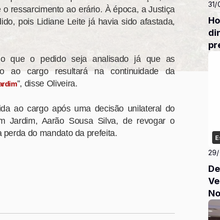
31/
 o ressarcimento ao erário. À época, a Justiça
Ho
do, pois Lidiane Leite já havia sido afastada,
di
pr
io que o pedido seja analisado já que as
no ao cargo resultará na continuidade da
”, disse Oliveira.
ardim
uzida ao cargo após uma decisão unilateral do
m Jardim, Aarão Sousa Silva, de revogar o
a perda do mandato da prefeita.
E
29
De
Ve
No