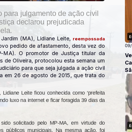
para julgamento de ação civil
tiça declarou prejudicada
ela.
E
 Jardim (MA), Lidiane Leite,
reempossada
novo pedido de afastamento, desta vez do
09
-MA). O promotor de Justiça titular da
Ve
 de Oliveira, protocolou esta semana um
Ca
iciário para que seja julgada a ação civil
Sã
da em 26 de agosto de 2015, que trata do
Lidiane Leite ficou conhecida como ‘prefeita
do luxo na internet e ficar foragida 39 dias da
 sido solicitado pelo MP-MA, em virtude do
E
res públicos municipais. Na mesma ação, foi