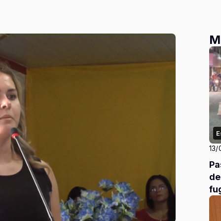
M
E
13/
Pa
de
fu