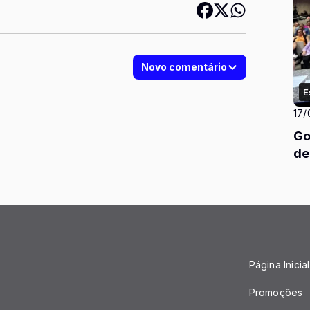
Novo comentário
E
17/
Go
de
Página Inicial
Promoções