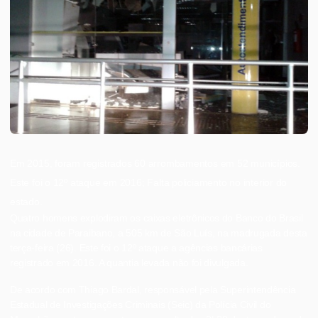
Em 2015, foram registrados 60 arrombamentos em 52 municípios.
Este foi o 12º ataque em 2016; Falta policiamento no interior do
estado.
Quatro homens explodiram os caixas eletrônicos do Banco do Brasil
na cidade de Paraibano, a 505 km de São Luís, na madrugada desta
terça-feira (26). Este foi o 12º ataque a agências bancárias
registrado em 2016. A quantia levada não foi divulgada.
De acordo com Thiago Bardal, responsável pela Superintendência
Estadual de Investigações Criminais (Seic) da Polícia Civil do