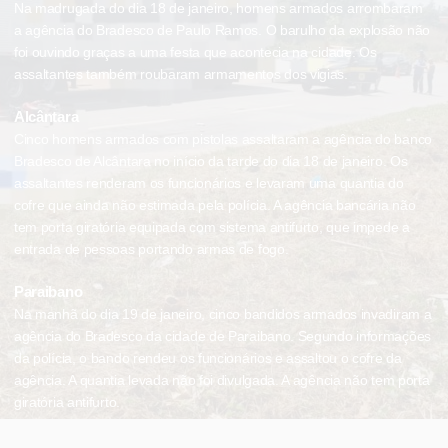
Na madrugada do dia 18 de janeiro, homens armados arrombaram
a agência do Bradesco de Paulo Ramos. O barulho da explosão não
foi ouvindo graças a uma festa que acontecia na cidade. Os
assaltantes também roubaram armamentos dos vigias.
Alcântara
Cinco homens armados com pistolas assaltaram a agência do banco
Bradesco de Alcântara no início da tarde do dia 18 de janeiro. Os
assaltantes renderam os funcionários e levaram uma quantia do
cofre que ainda não estimada pela polícia. A agência bancária não
tem porta giratória equipada com sistema antifurto, que impede a
entrada de pessoas portando armas de fogo.
Paraibano
Na manhã do dia 19 de janeiro, cinco bandidos armados invadiram a
agência do Bradesco da cidade de Paraibano. Segundo informações
da polícia, o bando rendeu os funcionários e assaltou o cofre da
agência. A quantia levada não foi divulgada. A agência não tem porta
giratória antifurto.