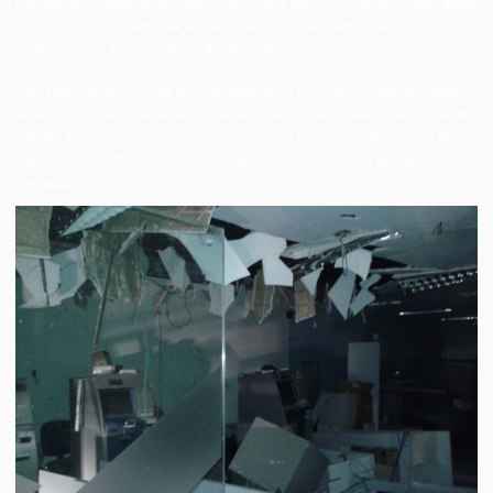
Maranhão, o ataque aconteceu por volta das 2h30 desta madrugada
e contou com a participação de quatro homens em duas
motocicletas. “Está confirmado sim”, disse.
A polícia está em busca dos assaltantes e mobilizou todas as bases
ao em torno da cidade de Paraibano para colaborarem na busca do
bando. Este foi a segunda vez no ano em que a cidade foi alvo de
bandidos. No último dia 19 uma agência do Banco do Bradesco foi
explodida.