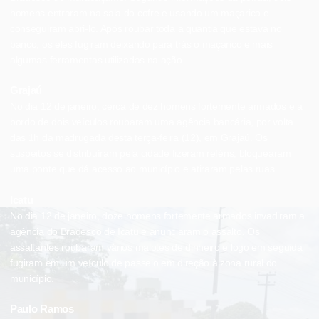
homens entraram na sala do cofre e usando um maçarico e
conseguiram abri-lo. Após roubar toda a quantia que estava no
banco, os eles fugiram deixando para trás o maçarico e mais
algumas ferramentas utilizadas na ação.
Grajaú
No dia 12 de janeiro, cerca de dez homens fortemente armados e a
bordo de dois veículos roubaram uma agência bancária, por volta
das 1h da madrugada desta terça-feira (12), em Grajaú. Os
suspeitos se distribuíram pela cidade fizeram reféns, bloquearam
uma ponte que dá acesso ao município e atiraram pelas ruas.
Icatu
No dia 12 de janeiro, doze homens fortemente armados invadiram a
agência do Bradesco de Icatu e anunciaram o assalto. Os
assaltantes roubaram vários malotes de dinheiro e logo em seguida
fugiram em um veículo de passeio em direção à zona rural do
município.
Paulo Ramos