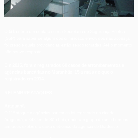
G1
O
entrou em contato com a Secretaria de Segurança Pública
(SSP) para saber se algum dos criminosos envolvidos nas ações já
foi preso e quais providências estão sendo tomadas. Até o momento
não houve resposta.
Em 2015, foram registrados 60 casos de arrombamentos a
agências bancárias no Maranhão, 15 a mais do que o
registrado em 2014.
RELEMBRE ATAQUES
Araguanã
O 11º ataque a agências bancárias foi registrado na cidade
Araguanã, a 348 km de São Luís, onde um grupo de sete homens
armados explodiu o caixa eletrônico da agência do Bradesco.