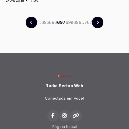
12/04/2018 • 17:06
1
...
695
696
697
698
699
...
762
Rádio Sertão Web
Conectada em Voce!
Página Inicial