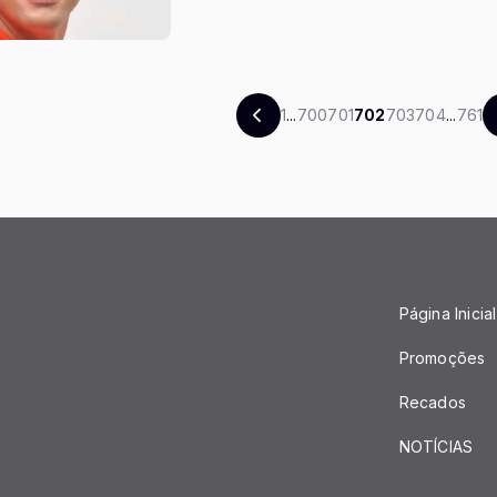
1
...
700
701
702
703
704
...
761
Página Inicial
Promoções
Recados
NOTÍCIAS