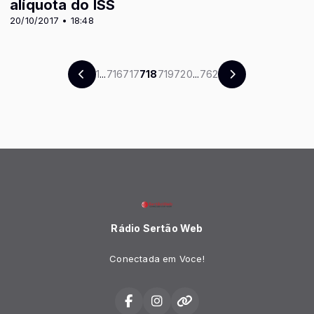
alíquota do ISS
20/10/2017 • 18:48
1
...
716
717
718
719
720
...
762
Rádio Sertão Web
Conectada em Voce!