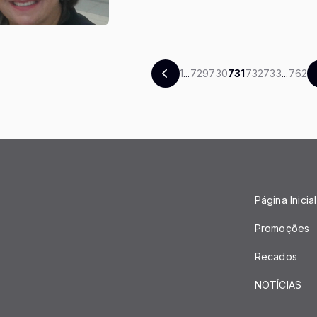
1
...
729
730
731
732
733
...
762
Página Inicial
Promoções
Recados
NOTÍCIAS