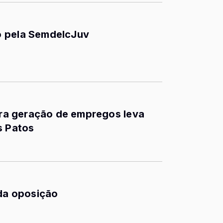
o pela SemdelcJuv
para geração de empregos leva
s Patos
 da oposição