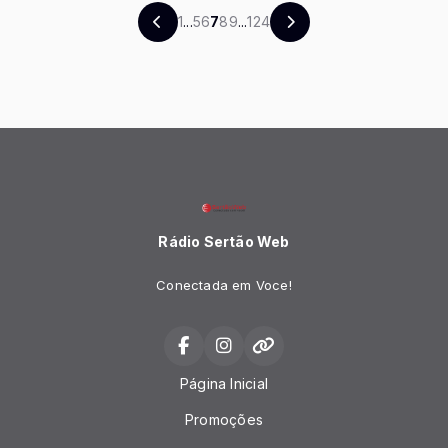
1
...
5
6
7
8
9
...
124
Rádio Sertão Web
Conectada em Voce!
Página Inicial
Promoções