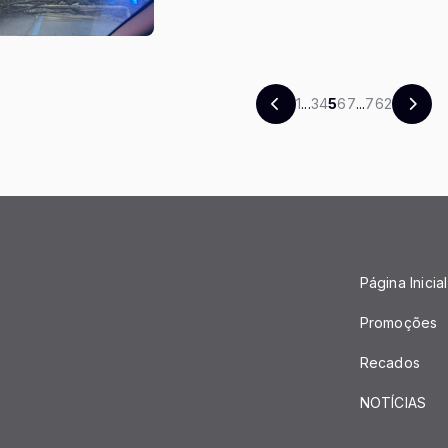
1
...
3
4
5
6
7
...
762
Página Inicial
Promoções
Recados
NOTÍCIAS