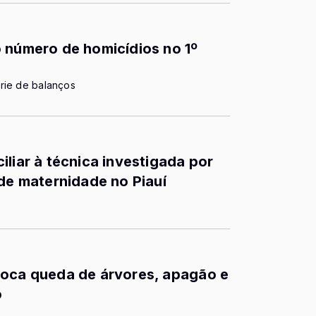
 número de homicídios no 1º
rie de balanços
liar à técnica investigada por
 de maternidade no Piauí
voca queda de árvores, apagão e
o