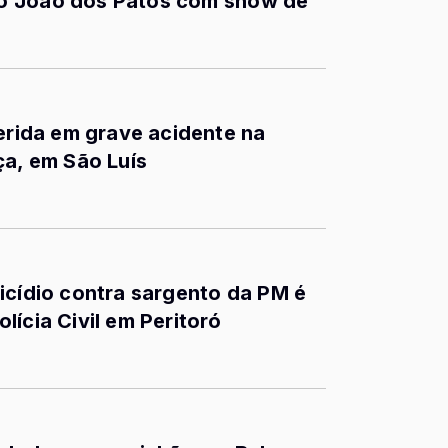
o João dos Patos com show de
ferida em grave acidente na
ça, em São Luís
icídio contra sargento da PM é
ícia Civil em Peritoró